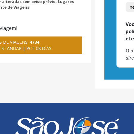
 alteradas sem aviso prévio. Lugares
nte de Viagens!
Voc
 viagem!
pol
efe
 DE VIAGENS:
4734
 STANDAR | PCT 08 DIAS
O m
dire