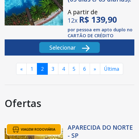
A partir de
R$
139,90
12x
por pessoa em apto duplo no
CARTÃO DE CRÉDITO
Selecionar
«
1
2
3
4
5
6
»
Última
Ofertas
APARECIDA DO NORTE
VIAGEM RODOVIÁRIA
- SP